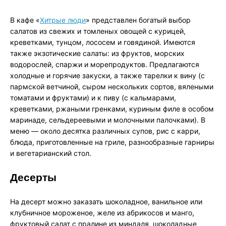
В кафе «
Хитрые люди
» представлен богатый выбор
салатов из свежих и томленых овощей с курицей,
креветками, тунцом, лососем и говядиной. Имеются
также экзотические салаты: из фруктов, морских
водорослей, спаржи и морепродуктов. Предлагаются
холодные и горячие закуски, а также тарелки к вину (с
пармской ветчиной, сыром нескольких сортов, вялеными
томатами и фруктами) и к пиву (с кальмарами,
креветками, ржаными гренками, куриным филе в особом
маринаде, сельдереевыми и молочными палочками). В
меню — около десятка различных супов, рис с карри,
блюда, приготовленные на гриле, разнообразные гарниры
и вегетарианский стол.
Десерты
На десерт можно заказать шоколадное, ванильное или
клубничное мороженое, желе из абрикосов и манго,
фруктовый салат с пралине из миндаля, шоколадные