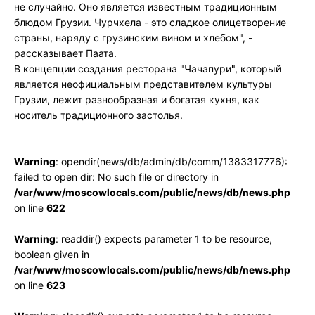
не случайно. Оно является известным традиционным
блюдом Грузии. Чурчхела - это сладкое олицетворение
страны, наряду с грузинским вином и хлебом", -
рассказывает Паата.
В концепции создания ресторана "Чачапури", который
является неофициальным представителем культуры
Грузии, лежит разнообразная и богатая кухня, как
носитель традиционного застолья.
Warning
: opendir(news/db/admin/db/comm/1383317776):
failed to open dir: No such file or directory in
/var/www/moscowlocals.com/public/news/db/news.php
on line
622
Warning
: readdir() expects parameter 1 to be resource,
boolean given in
/var/www/moscowlocals.com/public/news/db/news.php
on line
623