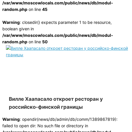
/var/www/moscowlocals.com/public/news/db/modul-
random.php
on line
45
Warning
: closedir() expects parameter 1 to be resource,
boolean given in
/var/www/moscowlocals.com/public/news/db/modul-
random.php
on line
50
Вилле Хаапасало откроет ресторан у
российско-финской границы
Warning
: opendir(news/db/admin/db/comm/1389867819):
failed to open dir: No such file or directory in