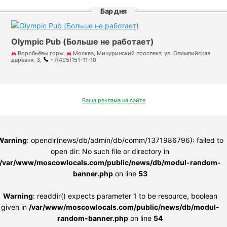
Бар дня
Olympic Pub (Больше не работает)
Воробьёвы горы,
Москва, Мичуринский проспект, ул. Олимпийская
деревня, 3,
+7(495)151-11-10
Ваша реклама на сайте
Warning
: opendir(news/db/admin/db/comm/1371986796): failed to
open dir: No such file or directory in
/var/www/moscowlocals.com/public/news/db/modul-random-
banner.php
on line
53
Warning
: readdir() expects parameter 1 to be resource, boolean
given in
/var/www/moscowlocals.com/public/news/db/modul-
random-banner.php
on line
54