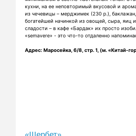
кухни, на ее неповторимый вкусовой и аром
из чечевицы – мерджимек (230 р.), баклажан
богатейшей начинкой из овощей, сыра, яиц и
сладости – в кафе «Бардак» их просто изобил
«semavere» - это что-то отдаленно напомин
Адрес: Маросейка, 6/8, cтр. 1, (м. «Китай-го
«Щербет»