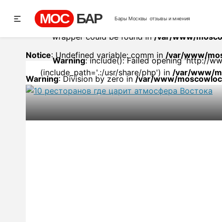
/var/www/moscowlocals.com/p
МОС
БАР
Бары Москвы
отзывы и мнения
Warning
: include(http://www.mos-bar.ru/site/
wrapper could be found in
/var/www/moscow
Notice
: Undefined variable: comm in
/var/www/mos
Warning
: include(): Failed opening 'http:/
(include_path='.:/usr/share/php') in
/var/www/mo
Warning
: Division by zero in
/var/www/moscowloca