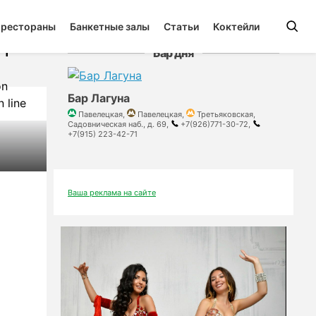
 рестораны
Банкетные залы
Статьи
Коктейли
able
e
1
Бар дня
on
Бар Лагуна
 line
Павелецкая,
Павелецкая,
Третьяковская,
Садовническая наб., д. 69,
+7(926)771-30-72,
+7(915) 223-42-71
Ваша реклама на сайте