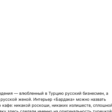
едения — влюбленный в Турцию русский бизнесмен, а
а русской женой. Интерьер «Бардака» можно назвать
 кафе: никакой роскоши, никаких излишеств, сплошно
вку здесь сделали именно на оригинальность турецкой