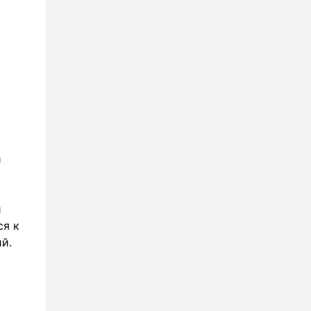
и
и
ся к
й.