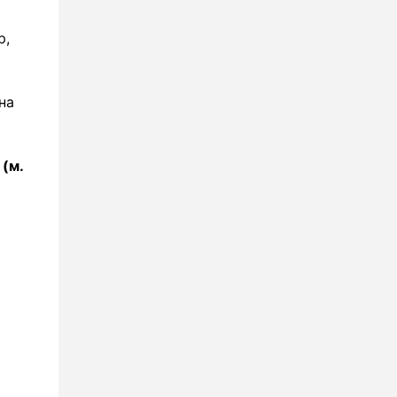
р,
на
 (м.