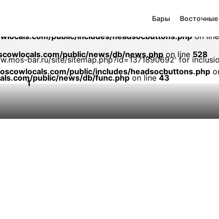
ublic/includes/headsocbuttons.php
on line
1
Бары
Восточные
sitemap.php?id=1371890692): failed to open stream: no suit
locals.com/public/includes/headsocbuttons.php
on lin
cowlocals.com/public/news/db/news.php
on line
528
/www.mos-bar.ru/site/sitemap.php?id=1371890692' for inclusi
scowlocals.com/public/includes/headsocbuttons.php
on
ls.com/public/news/db/func.php
on line
43
1