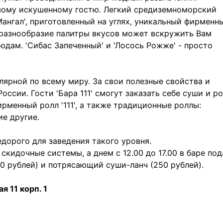
амому искушенному гостю. Легкий средиземноморский
Мангал', приготовленный на углях, уникальный фирменн
, - разнообразие палитры вкусов может вскружить Вам
дам. 'Сибас Запеченный' и 'Лосось Рожже' - просто
лярной по всему миру. За свои полезные свойства и
ссии. Гости 'Бара 111' смогут заказать себе суши и р
рменный ролл '111', а также традиционные роллы:
ие другие.
недорого для заведения такого уровня.
скидочные системы, а днем с 12.00 до 17.00 в баре по
50 рублей) и потрясающий суши-ланч (250 рублей).
я 11 корп. 1