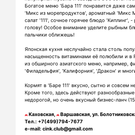
Богатое меню 'Бара 111' понравится даже с
'Микс из морепродуктов', ароматный 'Микс 
салат '111', сочное горячее блюдо 'Киплинг'
голову! Особое внимание уделите рыбным блю
пальчики оближешь!
Японская кухня неслучайно стала столь попу
насыщенность витаминами её полюбили и в Ро
из обширного азиатского меню, например, фи
'Филадельфия', 'Калифорния', 'Дракон' и мног
Кормят в 'Баре 111' вкусно, сытно и совсем 
Кроме того, здесь действуют разнообразные 
недорогой, но очень вкусный бизнес-ланч (1
Каховская,
Варшавская, ул. Болотниковска
Тел.: +7(499)794-7677
e-mail: cink.club@gmail.com