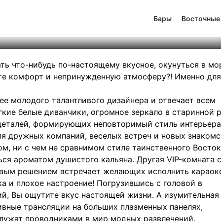
Бар 111
Бары
Восточные
тинг
2
131
26
ать что-нибудь по-настоящему вкусное, окунуться в мо
ите комфорт и непринужденную атмосферу?! Именно для
ее молодого талантливого дизайнера и отвечает всем
кие белые диванчики, огромное зеркало в старинной р
деталей, формирующих неповторимый стиль интерьера
для дружных компаний, веселых встреч и новых знакомс
м, ни с чем не сравнимом стиле таинственного Восток
ься ароматом душистого кальяна. Другая VIP-комната 
вым решением встречает желающих исполнить караоке
кука и плохое настроение! Погрузившись с головой в
й, Вы ощутите вкус настоящей жизни. А изумительная 
ивные трансляции на больших плазменных панелях,
служат проводниками в мир модных развлечений.