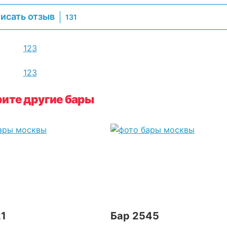
исать отзыв
131
1
2
3
1
2
3
ите другие бары
21
Бар 2545