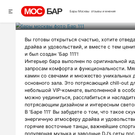
МОС
БАР
Бары Москвы
отзывы и мнения
Рей
Вы готовы открыться счастью, хотите отвед
драйва и удовольствий, и вместе с тем цен
и был создан 'Бар 111'!
Интерьер бара выполнен по оригинальной ид
запросам комфорта и функциональности. Мяг
камин со свечами и множество уникальных 
основного зала. Это потрясающий chill-out 
небольшой VIP-комнате, выполненной в особо
можно уединиться, расслабиться и насладит
потрясающим дизайном и интересным свето
В 'Баре 111' Вы забудете о том, что такое с
энергичную атмосферу драйва и удовольстви
горячие восточные танцы, важнейшие спорт
популярная музыка и заводные DJ’s сеты по