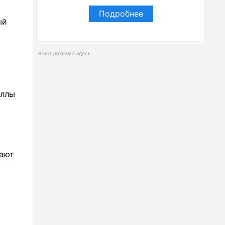
Подробнее
ый
Ваша реклама здесь
оллы
дают