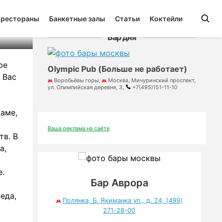
 рестораны
Банкетные залы
Статьи
Коктейли
Бар дня
ре
Olympic Pub (Больше не работает)
 Вас
Воробьёвы горы,
Москва, Мичуринский проспект,
ул. Олимпийская деревня, 3,
+7(495)151-11-10
аме,
Ваша реклама на сайте
тв. В
а,
с
.
Бар Аврора
еда,
Полянка, Б. Якиманка ул., д. 24, (499)
271-28-00