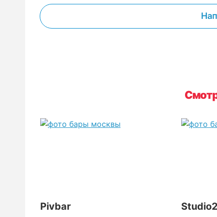
Нап
Смотр
Pivbar
Studio