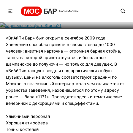
Studio21
МОС
БАР
Бары Москвы
Рейтинг
3
131
1317
«ВиАйПи Бар» был открыт в сентябре 2009 года.
Заведение способно принять в своих стенах до 1000
человек; визитная карточка — огромная барная стойка,
танцы на которой приветствуются, и бесплатное
шампанскоe до полуночи — но только для девушек. В
«ВиАйПи» танцуют везде и под практически любую
музыку, цены на алкоголь соответствуют средним по
Москве, а эклектичный интерьер мало чем отличается от
убранства заведения, находившегося по этому адресу
ранее — бара «1171». Проводятся здесь и тематические
вечеринки с декорациями и спецэффектами.
Улыбчивый персонал
Хорошая атмосфера
Тонны коктелей