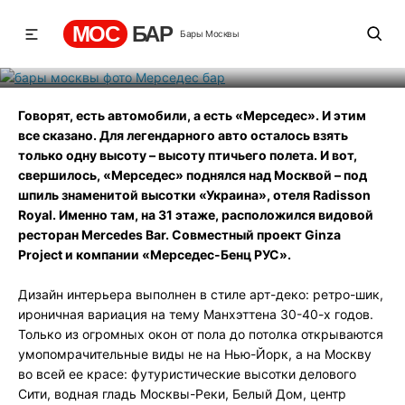
Мерседес бар
МОС
БАР
Бары Москвы
Рейтинг
1
131
583
Говорят, есть автомобили, а есть «Мерседес». И этим
все сказано. Для легендарного авто осталось взять
только одну высоту – высоту птичьего полета. И вот,
свершилось, «Мерседес» поднялся над Москвой – под
шпиль знаменитой высотки «Украина», отеля Radisson
Royal. Именно там, на 31 этаже, расположился видовой
ресторан Mercedes Bar. Совместный проект Ginza
Project и компании «Мерседес-Бенц РУС».
Дизайн интерьера выполнен в стиле арт-деко: ретро-шик,
ироничная вариация на тему Манхэттена 30-40-х годов.
Только из огромных окон от пола до потолка открываются
умопомрачительные виды не на Нью-Йорк, а на Москву
во всей ее красе: футуристические высотки делового
Сити, водная гладь Москвы-Реки, Белый Дом, центр