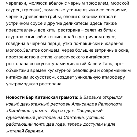
черепахи, моллюск абалон с черным трюфелем, морской
огурец (трепанг), томленые утиные язычки со специями,
черные древесные грибы, овощи с корнем лотоса в
устричном соусе и другие деликатесы.Здесь также
представлены все хиты ресторана – салат из битых
огурцов с кинзой и кешью, краб в устричном соусе,
говядина в черном перце, утка по-пекински и жареное
молоко.Залитое солнцем, через большие витринные окна,
пространство в стиле классического китайского
ресторана со скульптурами династий Хань и Тань, арт-
объектами времен культурной революции и современным
китайским искусством, создает уникальную атмосферу
ультрамодного ресторана.
Новости Бар Китайская грамота:
В Барвихе открылся
новый двухэтажный ресторан Александра Раппопорта
«Китайская грамота. Бар и еда». Популярный
одноименный ресторан на Сретенке, успешно
работающий почти два года, теперь доступен и для
жителей Барвихи.