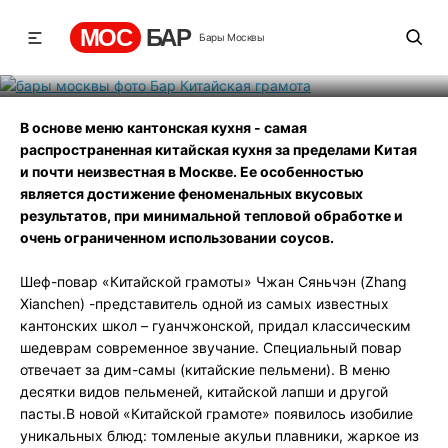
Бар Китайская грамота
МОС
БАР
Бары Москвы
Рейтинг
10
131
582
В основе меню кантонская кухня - самая
распространенная китайская кухня за пределами Китая
и почти неизвестная в Москве. Ее особенностью
является достижение феноменальных вкусовых
результатов, при минимальной тепловой обработке и
очень ограниченном использовании соусов.
Шеф-повар «Китайской грамоты» Чжан Сяньчэн (Zhang
Xianchen) -представитель одной из самых известных
кантонских школ – гуанчжонской, придал классическим
шедеврам современное звучание. Специальный повар
отвечает за дим-самы (китайские пельмени). В меню
десятки видов пельменей, китайской лапши и другой
пасты.В новой «Китайской грамоте» появилось изобилие
уникальных блюд: томленые акульи плавники, жаркое из