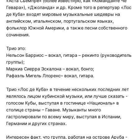
«Аста Сьемпре» (более известную, как «Команданте Че
Гевара»), «Джоланда» и др. Кроме того в репертуар «Лос
де Куба» входят мировые музыкальные шедевры на
английском, итальянском, португальском языках,
фольклор Южной Америки, а также песни собственного
сочинения.
Трио это:
Нельсон Барриос – вокал, гитара – рекинто (руководитель
группы);
Маркиа Сиерра Эскалона – вокал, бонго;
Рафаэль Мигель Ллоренс– вокал, гитара.
Трио «Лос де Куба» в течение нескольких последних лет
являлось лицом кубинской музыки, или лучше сказать -
голосом Кубы, выступая в гостинице «Националь» в
столице страны – Гаване. Музыканты много
гастролировали по всему миру, выступая в Испании,
Германии и других странах.
Интересен факт, что группа, работая на острове Аруба -