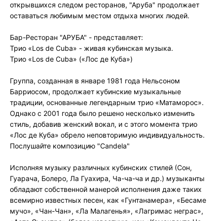
открывшихся следом ресторанов, "Аруба" продолжает
оставаться любимым местом отдыха многих людей.
Бар-Ресторан "АРУБА" - представляет:
Трио «Los de Cuba» - живая кубинская музыка.
Трио «Los de Cuba» («Лос де Куба»)
Группа, созданная в январе 1981 года Нельсоном
Барриосом, продолжает кубинские музыкальные
традиции, основанные легендарным трио «Матаморос».
Однако с 2001 года было решено несколько изменить
стиль, добавив женский вокал, и с этого момента трио
«Лос де Куба» обрело неповторимую индивидуальность.
Послушайте композицию "Candela"
Исполняя музыку различных кубинских стилей (Сон,
Гуарача, Болеро, Ла Гуахира, Ча-ча-ча и др.) музыканты
обладают собственной манерой исполнения даже таких
всемирно известных песен, как «Гунтанамера», «Бесаме
мучо», «Чан-Чан», «Ла Малагенья», «Лагримас неграс»,