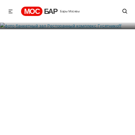
Гусятникоff
МОС
БАР
Бары Москвы
Рейтинг
9
1
341