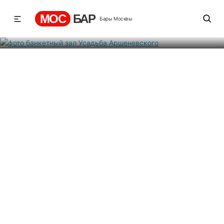
Усадьба Аршеневского
МОС
БАР
Бары Москвы
Рейтинг
1
4
362