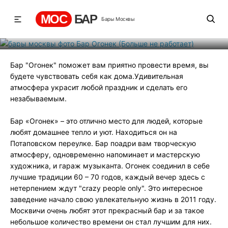
работает)
МОС
БАР
Бары Москвы
Рейтинг
-1
131
168
Бар "Огонек" поможет вам приятно провести время, вы
будете чувствовать себя как дома.Удивительная
атмосфера украсит любой праздник и сделать его
незабываемым.
Бар «Огонек» – это отлично место для людей, которые
любят домашнее тепло и уют. Находиться он на
Потаповском переулке. Бар поадри вам творческую
атмосферу, одновременно напоминает и мастерскую
художника, и гараж музыканта. Огонек соединил в себе
лучшие традиции 60 – 70 годов, каждый вечер здесь с
нетерпением ждут "crazy people only". Это интересное
заведение начало свою увлекательную жизнь в 2011 году.
Москвичи очень любят этот прекрасный бар и за такое
небольшое количество времени он стал лучшим для них.