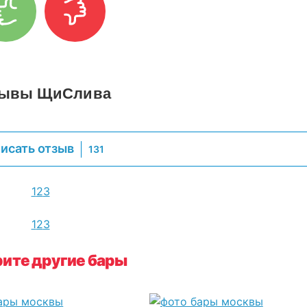
зывы ЩиСлива
исать отзыв
131
1
2
3
1
2
3
ите другие бары