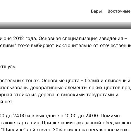
иСлива
Бары
Восточные
тинг
-3
131
903
июня 2012 года. Основная специализация заведения –
исливы" тоже выбирают исключительно от отечественн
ьтшуль.
астельных тонах. Основные цвета – белый и сливочный
спользованы декоративные элементы ярких цветов вро
арная стойка из дерева, с высокими табуретами и
й нет.
00 до 24.00 и в выходные с 10.00 до 24.00. Помимо
а также карта вин. При желании заказанный обед можно
 в "Щисливе" действует 30% скидка на регулярное меню,