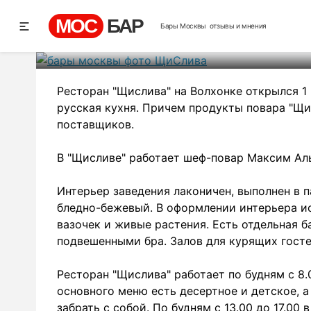
Щ
МОС
БАР
Бары Москвы
отзывы и мнения
Рей
Ресторан "Щислива" на Волхонке открылся 1 
русская кухня. Причем продукты повара "Щ
поставщиков.
В "Щисливе" работает шеф-повар Максим Ал
Интерьер заведения лаконичен, выполнен в п
бледно-бежевый. В оформлении интерьера и
вазочек и живые растения. Есть отдельная б
подвешенными бра. Залов для курящих госте
Ресторан "Щислива" работает по будням с 8.
основного меню есть десертное и детское, 
забрать с собой. По будням с 13.00 до 17.00