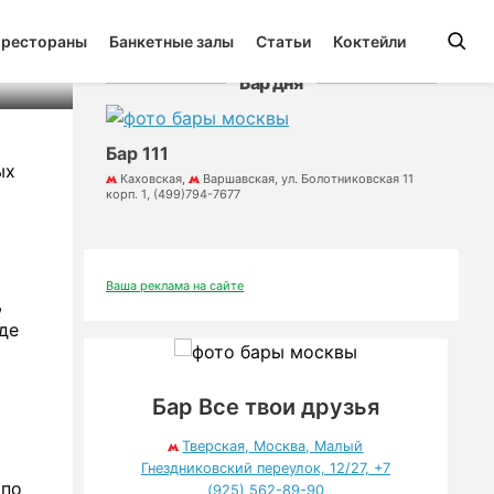
 рестораны
Банкетные залы
Статьи
Коктейли
Бар дня
Бар 111
ых
Каховская,
Варшавская, ул. Болотниковская 11
корп. 1, (499)794-7677
Ваша реклама на сайте
,
де
Бар Все твои друзья
Тверская, Москва, Малый
Гнездниковский переулок, 12/27, +7
 по
(925) 562-89-90