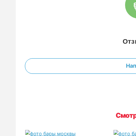
От
Нап
Смотр