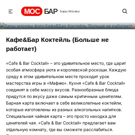
(Больше не работает)
МОС
БАР
Бары Москвы
Рейтинг
1
131
197
Кафе&Бар Коктейль (Больше не
работает)
«Cafe & Bar Cocktail» – это удивительное место, где царит
особая атмосфера уюта и королевской роскоши. Каждую
среду в этом удивительном месте проходит урок
мастерства игры в «Мафию». Кухня «Cafe & Bar Cocktail»
соединят в себе массу вкусов. Разнообразные блюда
придутся по вкусу даже самым критичным ценителям.
Барная карта включает в себе великолепные коктейли,
которые изготовлены из разных алкогольных напитков.
Специальная чайная карта – это просто находка для
ценителей чая. «Cafe & Bar Cocktail» предлагает вам
отдельную комнату, где вы сможете расслабиться.