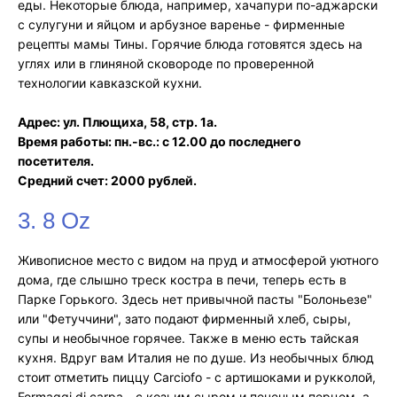
еды. Некоторые блюда, например, хачапури по-аджарски
с сулугуни и яйцом и арбузное варенье - фирменные
рецепты мамы Тины. Горячие блюда готовятся здесь на
углях или в глиняной сковороде по проверенной
технологии кавказской кухни.
Адрес: ул. Плющиха, 58, стр. 1а.
Время работы: пн.-вс.: с 12.00 до последнего
посетителя.
Средний счет: 2000 рублей.
3. 8 Oz
Живописное место с видом на пруд и атмосферой уютного
дома, где слышно треск костра в печи, теперь есть в
Парке Горького. Здесь нет привычной пасты "Болоньезе"
или "Фетуччини", зато подают фирменный хлеб, сыры,
супы и необычное горячее. Также в меню есть тайская
кухня. Вдруг вам Италия не по душе. Из необычных блюд
стоит отметить пиццу Carciofo - с артишоками и рукколой,
Formaggi di carpa - с козьим сыром и печеным перцем, а