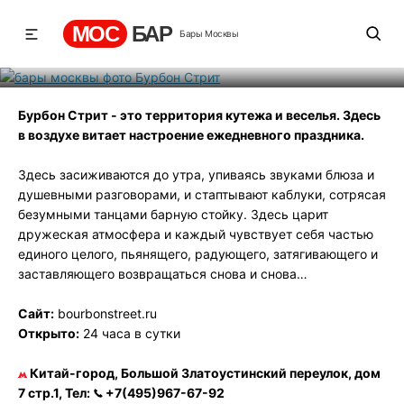
Бурбон Стрит
МОС
БАР
Бары Москвы
Рейтинг
0
131
514
Бурбон Стрит - это территория кутежа и веселья. Здесь
в воздухе витает настроение ежедневного праздника.
Здесь засиживаются до утра, упиваясь звуками блюза и
душевными разговорами, и стаптывают каблуки, сотрясая
безумными танцами барную стойку. Здесь царит
дружеская атмосфера и каждый чувствует себя частью
единого целого, пьянящего, радующего, затягивающего и
заставляющего возвращаться снова и снова…
Сайт:
bourbonstreet.ru
Открыто:
24 часа в сутки
Китай-город, Большой Златоустинский переулок, дом
7 стр.1, Тел:
+7(495)967-67-92