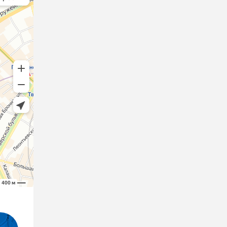
куса
ее
о