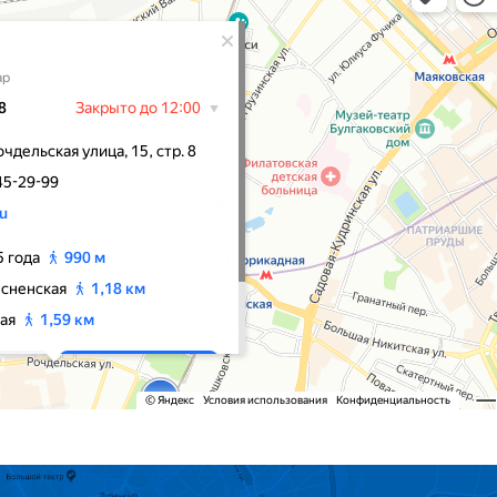
ни с яблоками. Но шок приятный. Кроме безупречного в
акова есть еще одно отличительное свойство – хорош
ных семечках на флане, и в сангрите «Хон Гиль Дон» с
 – зачем куда-то ехать, когда и тут весело?