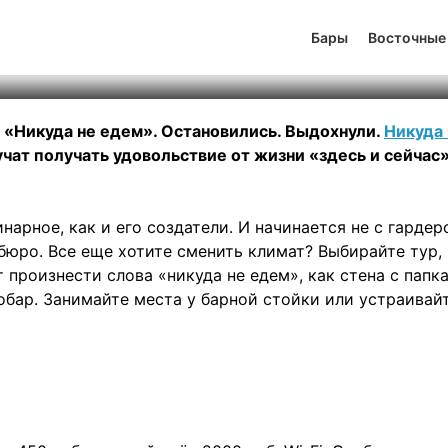
да не едем
Бары
Восточные
тинг
1
131
503
е «Никуда не едем». Остановились. Выдохнули.
Никуда 
чат получать удовольствие от жизни «здесь и сейчас»
арное, как и его создатели. И начинается не с гардер
бюро. Все еще хотите сменить климат? Выбирайте тур,
т произнести слова «никуда не едем», как стена с папк
робар. Занимайте места у барной стойки или устраивай
 есть повод остаться.
воображения хватает на то, чтобы карта каждого его н
ь он снова удивляет, но уже не просто креативными, а
а ниву гастрономии он развивает и перекладывает на
 овощной.