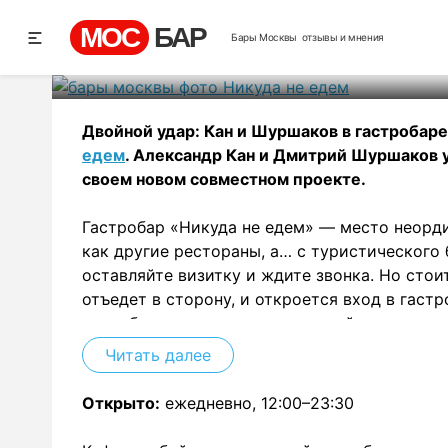
Нику
МОС
БАР
Бары Москвы
отзывы и мнения
Рей
Двойной удар: Кан и Шуршаков в гастробар
едем
. Александр Кан и Дмитрий Шуршаков у
своем новом совместном проекте.
Гастробар «Никуда не едем» — место неордин
как другие рестораны, а… с туристического 
оставляйте визитку и ждите звонка. Но стои
отъедет в сторону, и откроется вход в гаст
поудобнее на диванах – здесь действительно
Читать далее
Александр Кан никогда не повторяется. Его 
бара была талантливой и самобытной. И здес
Открыто:
ежедневно, 12:00–23:30
гастрономическими сочетаниями. Заступив н
лад самый актуальный европейский тренд –