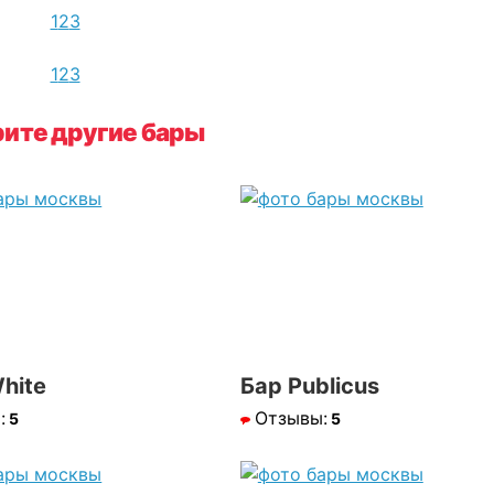
1
2
3
1
2
3
ите другие бары
White
Бар Publicus
:
Отзывы:
5
5