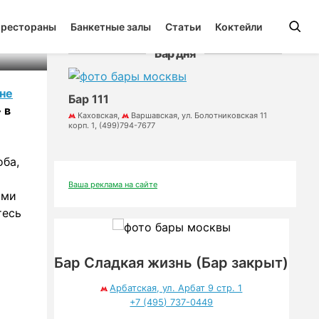
 рестораны
Банкетные залы
Статьи
Коктейли
Бар дня
не
Бар 111
 в
Каховская,
Варшавская, ул. Болотниковская 11
корп. 1, (499)794-7677
оба,
Ваша реклама на сайте
ами
тесь
Бар Сладкая жизнь (Бар закрыт)
ового
Арбатская, ул. Арбат 9 стр. 1
 свой
+7 (495) 737-0449