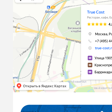
Иногда это шок – как флан из телячьей пече
и неуемной фантазии у тандема Кана и Шурш
чувство юмора. Оно и в золоченых подсолнеч
вкусом корейской морковки. Так что и впрямь